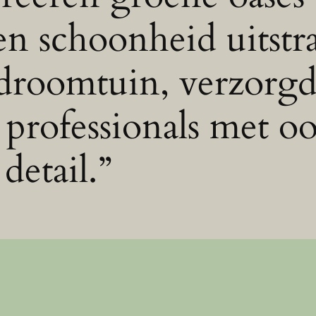
en schoonheid uitstr
roomtuin, verzorg
 professionals met o
detail.”