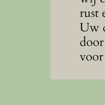
rust 
Uw d
door
voor 