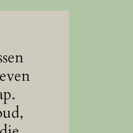
ssen
leven
ap.
oud,
die