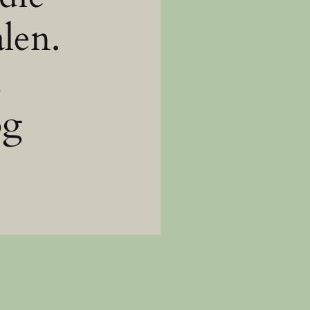
alen.
d
og