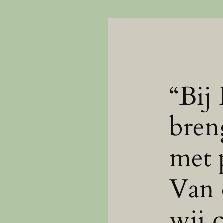
“Bij
bren
met 
Van 
wij 